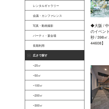
レンタルギャラリー
会議・カンファレンス
◆大阪 /
写真・動画撮影
のイベント
パーティ・宴会場
秒 / 398㎡ /
44608】
長期利用
広さで探す
~25㎡
~50㎡
~100㎡
~200㎡
~300㎡