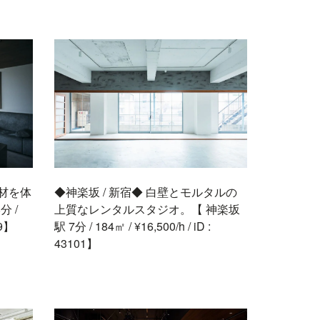
建材を体
◆神楽坂 / 新宿◆ 白壁とモルタルの
 /
上質なレンタルスタジオ。【 神楽坂
89】
駅 7分 / 184㎡ / ¥16,500/h / iD :
43101】