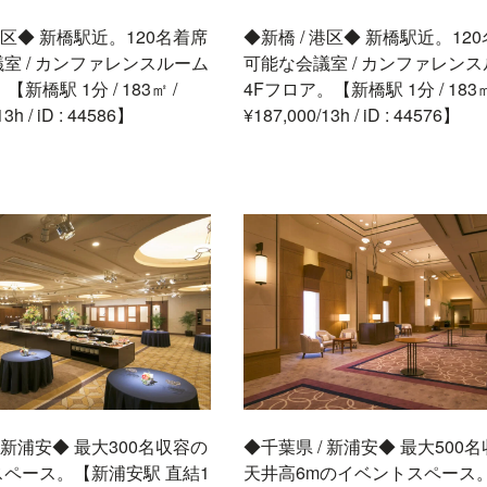
 港区◆ 新橋駅近。120名着席
◆新橋 / 港区◆ 新橋駅近。12
室 / カンファレンスルーム
可能な会議室 / カンファレン
【新橋駅 1分 / 183㎡ /
4Fフロア。【新橋駅 1分 / 183㎡
13h / iD : 44586】
¥187,000/13h / iD : 44576】
/ 新浦安◆ 最大300名収容の
◆千葉県 / 新浦安◆ 最大500
ペース。【新浦安駅 直結1
天井高6mのイベントスペース