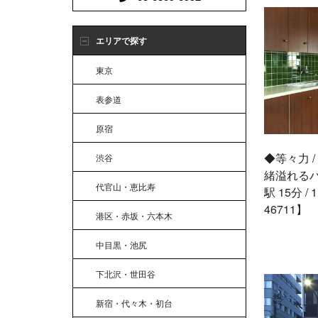
エリアで探す
東京
表参道
原宿
◆等々力 
渋谷
緒溢れる
代官山・恵比寿
駅 15分 / 1
46711】
港区・赤坂・六本木
中目黒・池尻
下北沢・世田谷
新宿・代々木・初台