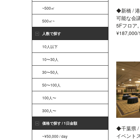
~500㎡
◆新橋 /
可能な会議
500㎡~
5Fフロア。
¥187,000/
人数で探す
10人以下
10〜30人
30〜50人
50〜100人
100人〜
300人〜
価格で探す / 1日金額
◆千葉県 
イベントス
~¥50,000 / day