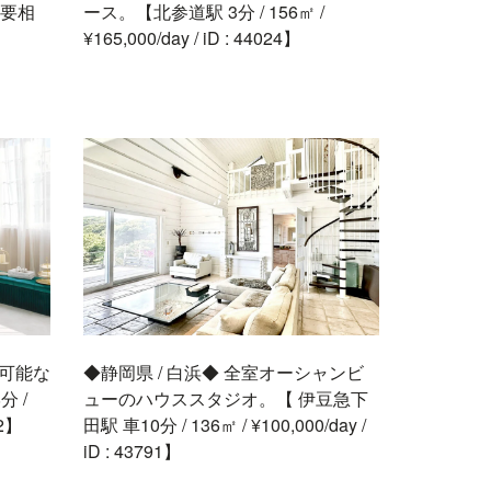
は要相
ース。【北参道駅 3分 / 156㎡ /
¥165,000/day / iD : 44024】
用可能な
◆静岡県 / 白浜◆ 全室オーシャンビ
 /
ューのハウススタジオ。【 伊豆急下
22】
田駅 車10分 / 136㎡ / ¥100,000/day /
iD : 43791】