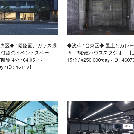
 中央区◆ 1階路面、ガラス張
◆浅草 / 台東区◆ 屋上とガレ
ェ併設のイベントスペー
き、3階建ハウススタジオ。【
 4分 / 64.05㎡ /
15分 / ¥250,000/day / iD : 460
y / iD : 46118】