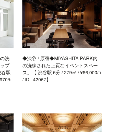
いの洗
◆渋谷 / 原宿◆MIYASHITA PARK内
ップ
の洗練された上質なイベントスペー
渋谷駅
ス。【 渋谷駅 5分 / 279㎡ / ¥66,000/h
970/h
/ iD : 42067】