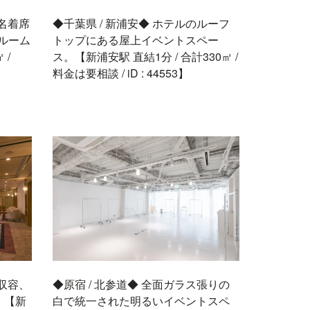
0名着席
◆千葉県 / 新浦安◆ ホテルのルーフ
スルーム
トップにある屋上イベントスペー
 /
ス。【新浦安駅 直結1分 / 合計330㎡ /
料金は要相談 / iD : 44553】
名収容、
◆原宿 / 北参道◆ 全面ガラス張りの
。【新
白で統一された明るいイベントスペ