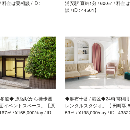
 / 料金は要相談 / iD :
浦安駅 直結1分 / 600㎡ / 料金
談 / iD : 44501】
 北参道◆ 原宿駅から徒歩圏
◆麻布十番 / 港区◆24時間利
路面イベントスペース。【原
レンタルスタジオ。【 田町駅 8分
67㎡ / ¥165,000/day / iD :
53㎡ / ¥198,000/day / iD : 438