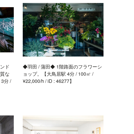
ランド
◆羽田 / 蒲田◆ 1階路面のフラワーシ
質な
ョップ。【大鳥居駅 4分 / 100㎡ /
分 /
¥22,000/h / iD : 46277】
】