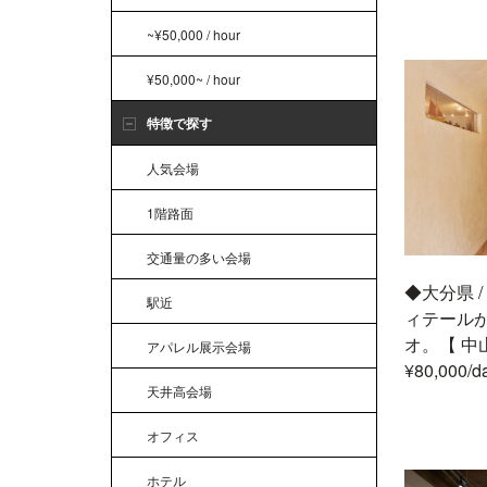
~¥50,000 / hour
¥50,000~ / hour
特徴で探す
人気会場
1階路面
交通量の多い会場
◆大分県 
駅近
ィテール
オ。【 中山香
アパレル展示会場
¥80,000/da
天井高会場
オフィス
ホテル