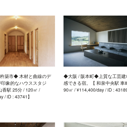
/ 杵築市◆ 木材と曲線のデ
◆大阪 / 阪本町◆上質な工芸
が印象的なハウススタジ
感できる宿。【 和泉中央駅 車8分
駅 25分 / 120㎡ /
90㎡ / ¥114,400/day / iD : 431
y / iD : 43741】