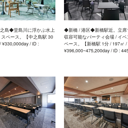
 中之島◆堂島川に浮かぶ水上
◆新橋 / 港区◆新橋駅近。立席1
スペース。【中之島駅 30
収容可能なパーティ会場 / イ
 ¥330,000day / iD :
ペース。【新橋駅 1分 / 197㎡ /
¥396,000~475,200day / iD : 4