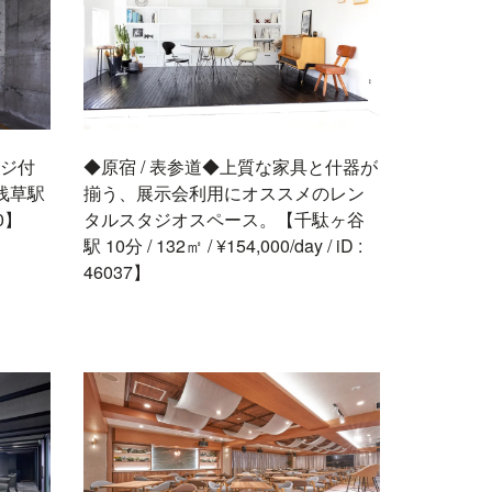
ージ付
◆原宿 / 表参道◆上質な家具と什器が
浅草駅
揃う、展示会利用にオススメのレン
70】
タルスタジオスペース。【千駄ヶ谷
駅 10分 / 132㎡ / ¥154,000/day / iD :
46037】