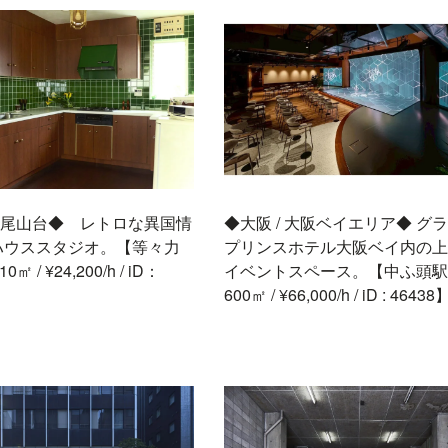
/ 尾山台◆ レトロな異国情
◆大阪 / 大阪ベイエリア◆ グ
ハウススタジオ。【等々力
プリンスホテル大阪ベイ内の上
10㎡ / ¥24,200/h / iD：
イベントスペース。【中ふ頭駅 3
600㎡ / ¥66,000/h / iD : 46438