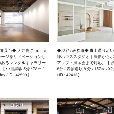
/ 青葉台◆ 天井高さ4m。元
◆渋谷 / 表参道◆ 青山通り沿
レージをリノベーションし
練ハウススタジオ｜撮影からポ
のあるレンタルギャラリー
アップ・展示会まで対応。【 
 中目黒駅 5分 / 73㎡ /
8分 / 表参道駅 8 分 / 157㎡ / ¥2,
day / iD : 42599】
/ iD : 42416】