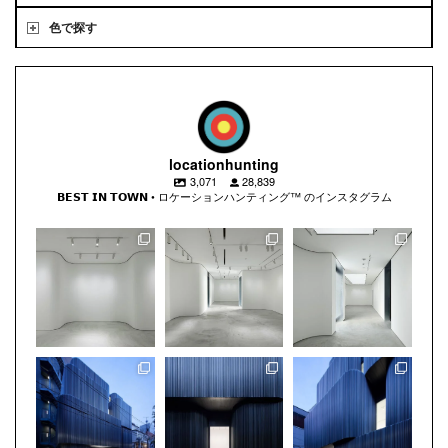
色で探す
locationhunting
3,071
28,839
𝗕𝗘𝗦𝗧 𝗜𝗡 𝗧𝗢𝗪𝗡 • ロケーションハンティング™️ のインスタグラム