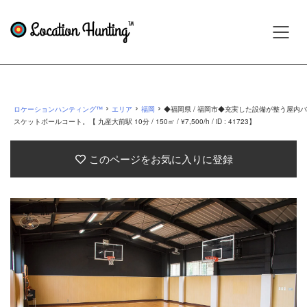
›
›
›
ロケーションハンティング™
エリア
福岡
◆福岡県 / 福岡市◆充実した設備が整う屋内バ
スケットボールコート。【 九産大前駅 10分 / 150㎡ / ¥7,500/h / iD : 41723】
このページをお気に入りに登録