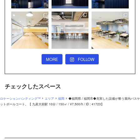
MORE
FOLLOW
チェックしたスペース
›
›
›
ロケーションハンティング™
エリア
福岡
◆福岡県 / 福岡市◆充実した設備が整う屋内バスケ
ットボールコート。【 九産大前駅 10分 / 150㎡ / ¥7,500/h / iD : 41723】