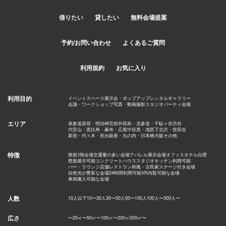
借りたい
貸したい
無料会場提案
予約/お問い合わせ
よくあるご質問
利用規約
お気に入り
利用目的
イベントスペース
展示会・ポップアップ
レンタルギャラリー
会議・ワークショップ
写真・動画撮影スタジオ
パーティ会場
エリア
表参道
原宿・明治神宮前
外苑前・北参道・千駄ヶ谷
渋谷
代官山・恵比寿・麻布・広尾
中目黒・池尻
下北沢・世田谷
新宿・代々木・初台
銀座・丸の内・日本橋
大阪
その他
特徴
路面1階会場
交通量の多い会場
アパレル展示会場
オフィス
ホテル
白壁
壁面展示可能
コンクリート
ハウススタジオ
キッチン利用可能
バー・ラウンジ
店舗
レストラン
和風・古民家
ステージ付き会場
自然光が豊富な会場
24時間利用可能
VR内覧可能な会場
車両搬入可能な会場
人数
10人以下
10〜30人
30〜50人
50〜100人
100人〜
300人〜
広さ
〜25㎡
〜50㎡
〜100㎡
〜200㎡
200㎡〜