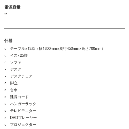
電源容量
**
什器
○ テーブル×13卓（幅1800mm×奥行450mm×高さ700mm）
○ イス×25脚
○ ソファ
× デスク
× デスクチェア
○ 脚立
○ 台車
○ 延長コード
× ハンガーラック
○ テレビモニター
× DVDプレーヤー
○ プロジェクター