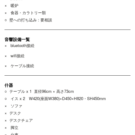
× 暖炉
× 食器・カラトリー類
○ 壁への打ち込み : 要相談
音響設備一覧
× bluetooth接続
× wi
fi接続
× ケーブル接続
什器
○ テーブル x 1 直径96cm × 高さ73cm
○ イス x 2 W420(座面W380)×D450×H820・SH450mm
× ソファ
× デスク
× デスクチェア
× 脚立
× 台車