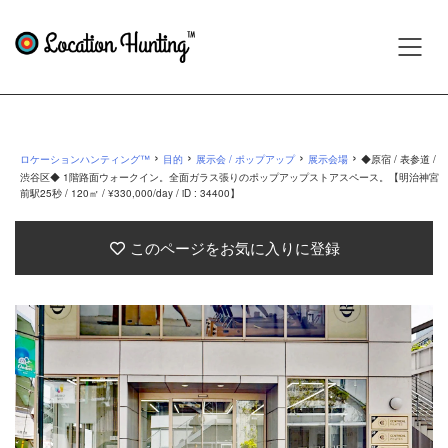
›
›
›
›
ロケーションハンティング™
目的
展示会 / ポップアップ
展示会場
◆原宿 / 表参道 /
渋谷区◆ 1階路面ウォークイン。全面ガラス張りのポップアップストアスペース。【明治神宮
前駅25秒 / 120㎡ / ¥330,000/day / iD : 34400】
このページをお気に入りに登録