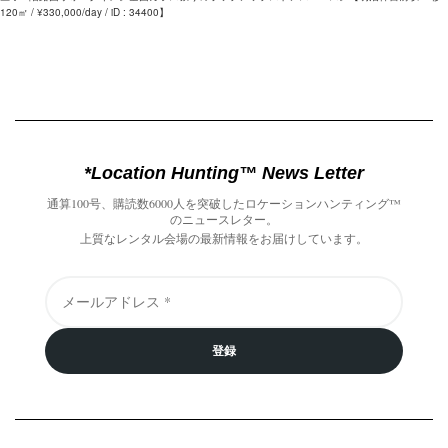
120㎡ / ¥330,000/day / iD : 34400】
*Location Hunting™️ News Letter
通算100号、購読数6000人を突破したロケーションハンティング™️
のニュースレター。
上質なレンタル会場の最新情報をお届けしています。
登録