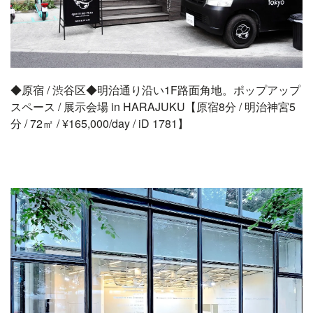
◆原宿 / 渋谷区◆明治通り沿い1F路面角地。ポップアップ
スペース / 展示会場 in HARAJUKU【原宿8分 / 明治神宮5
分 / 72㎡ / ¥165,000/day / iD 1781】