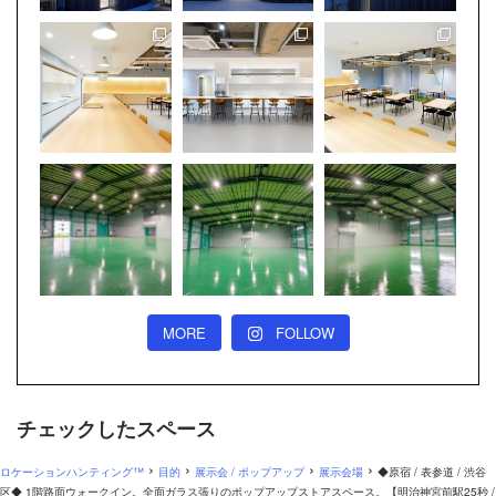
MORE
FOLLOW
チェックしたスペース
›
›
›
›
ロケーションハンティング™
目的
展示会 / ポップアップ
展示会場
◆原宿 / 表参道 / 渋谷
区◆ 1階路面ウォークイン。全面ガラス張りのポップアップストアスペース。【明治神宮前駅25秒 /