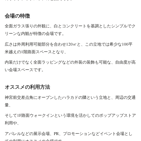
会場の特徴
全面ガラス張りの外観に、
白とコンクリートを基調としたシンプルでク
リーンな内観が特徴の会場です。
広さは外周利用可能部分を合わせ120㎡と、この立地では希少な100平
米越えの1階路面スペースとなり、
内装だけでなく全面ラッピングなどの外装の装飾も可能な、自由度が高
い会
場スペースです。
オススメの利用方法
神宮前交差点角にオープンしたハラカドの隣という立地と、
周辺の交通
量、
そして1F路面ウォークインという環境を活かしての
ポップアップストア
利用や、
アパレルなどの展示会場、PR、
プロモーションなどイベント会場とし
ての利用にオススメの会場で
す。