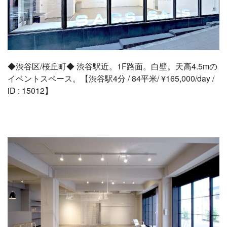
◆渋谷区/桜丘町◆ 渋谷駅近。1F路面。白壁。天高4.5mの
イベントスペース。【渋谷駅4分 / 84平米/ ¥165,000/day /
iD : 15012】