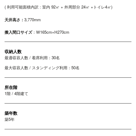
( 利用可能面積内訳 : 室内 92㎡ + 外周部分 24㎡ +トイレ4㎡)
天井高さ：
3,770
mm
搬入間口サイズ
：W165cm×H270cm
収納人数
最適収容人数 / 着席利用：30名
最大収容人数 / スタンディング利用：50名
所在階
1階 / 4階建て
築年数
築5年