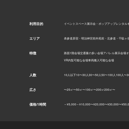
利用目的
イベントスペース
展示会・ポップアップ
レンタル
エリア
表参道
原宿・明治神宮前
外苑前・北参道・千駄ヶ
特徴
路面1階会場
交通量の多い会場
アパレル展示会場
オ
VR内覧可能な会場
車両搬入可能な会場
人数
10人以下
10〜30人
30〜50人
50〜100人
100人〜
3
広さ
〜25㎡
〜50㎡
〜100㎡
〜200㎡
200㎡〜
価格/1時間
～¥5,000
～¥10,000
〜¥20,000
〜¥30,000
〜¥50,