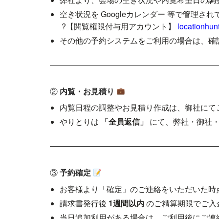
空き状況を Googleカレンダー 等で管
?【閲覧権限付与用アカウント】
locationhu
その他の予約システムをご利用の場合は、確
②
内覧・お見積り
内覧日程の調整やお見積り作成は、御社にて
やりとりは
「全員返信」
にて、弊社・御社・
③
予約確定
お客様より「確定」のご連絡をいただいた時
請求書発行後
1週間以内
のご精算期限でご入
当日追加利用がある場合は、ご利用後にご連