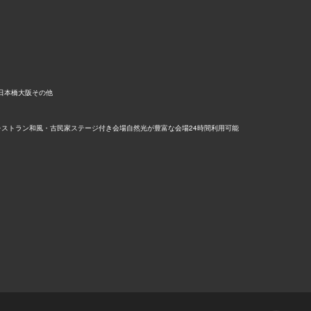
日本橋
大阪
その他
レストラン
和風・古民家
ステージ付き会場
自然光が豊富な会場
24時間利用可能