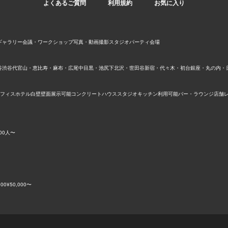
よくあるご質問
利用規約
お気に入り
ギャラリー
会議・ワークショップ
写真・動画撮影スタジオ
パーティ会場
谷
渋谷
代官山・恵比寿・麻布・広尾
中目黒・池尻
下北沢・世田谷
新宿・代々木・初台
銀座・丸の内・
フィス
ホテル
白壁
壁面展示可能
コンクリート
ハウススタジオ
キッチン利用可能
バー・ラウンジ
店舗
00人〜
000
¥50,000〜