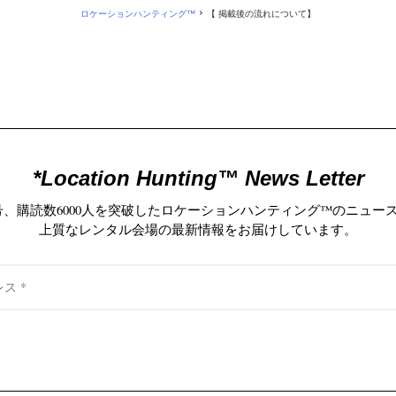
›
ロケーションハンティング™
【 掲載後の流れについて】
*Location Hunting™️ News Letter
0号、購読数6000人を突破したロケーションハンティング™️のニュー
上質なレンタル会場の最新情報をお届けしています。