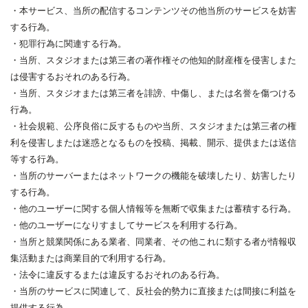
・本サービス、当所の配信するコンテンツその他当所のサービスを妨害
する行為。
・犯罪行為に関連する行為。
・当所、スタジオまたは第三者の著作権その他知的財産権を侵害しまた
は侵害するおそれのある行為。
・当所、スタジオまたは第三者を誹謗、中傷し、または名誉を傷つける
行為。
・社会規範、公序良俗に反するものや当所、スタジオまたは第三者の権
利を侵害しまたは迷惑となるものを投稿、掲載、開示、提供または送信
等する行為。
・当所のサーバーまたはネットワークの機能を破壊したり、妨害したり
する行為。
・他のユーザーに関する個人情報等を無断で収集または蓄積する行為。
・他のユーザーになりすましてサービスを利用する行為。
・当所と競業関係にある業者、同業者、その他これに類する者が情報収
集活動または商業目的で利用する行為。
・法令に違反するまたは違反するおそれのある行為。
・当所のサービスに関連して、反社会的勢力に直接または間接に利益を
提供する行為。