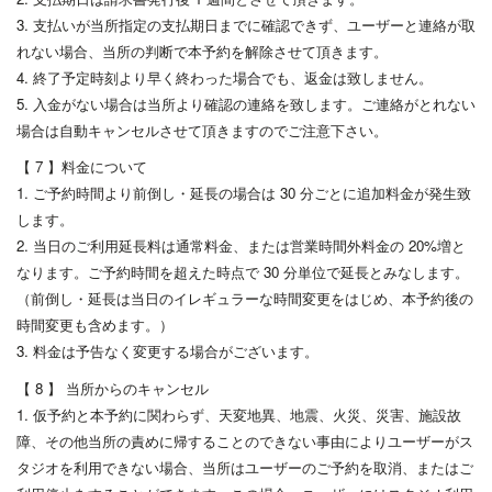
3. 支払いが当所指定の支払期日までに確認できず、ユーザーと連絡が取
れない場合、当所の判断で本予約を解除させて頂きます。
4. 終了予定時刻より早く終わった場合でも、返金は致しません。
5. 入金がない場合は当所より確認の連絡を致します。ご連絡がとれない
場合は自動キャンセルさせて頂きますのでご注意下さい。
【 7 】料金について
1. ご予約時間より前倒し・延長の場合は 30 分ごとに追加料金が発生致
します。
2. 当日のご利用延長料は通常料金、または営業時間外料金の 20%増と
なります。ご予約時間を超えた時点で 30 分単位で延長とみなします。
（前倒し・延長は当日のイレギュラーな時間変更をはじめ、本予約後の
時間変更も含めます。）
3. 料金は予告なく変更する場合がございます。
【 8 】 当所からのキャンセル
1. 仮予約と本予約に関わらず、天変地異、地震、火災、災害、施設故
障、その他当所の責めに帰することのできない事由によりユーザーがス
タジオを利用できない場合、当所はユーザーのご予約を取消、またはご