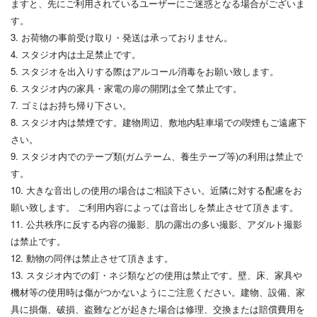
ますと、先にご利用されているユーザーにご迷惑となる場合がございま
す。
3. お荷物の事前受け取り・発送は承っておりません。
4. スタジオ内は土足禁止です。
5. スタジオを出入りする際はアルコール消毒をお願い致します。
6. スタジオ内の家具・家電の扉の開閉は全て禁止です。
7. ゴミはお持ち帰り下さい。
8. スタジオ内は禁煙です。建物周辺、敷地内駐車場での喫煙もご遠慮下
さい。
9. スタジオ内でのテープ類(ガムテーム、養生テープ等)の利用は禁止で
す。
10. 大きな音出しの使用の場合はご相談下さい。近隣に対する配慮をお
願い致します。 ご利用内容によっては音出しを禁止させて頂きます。
11. 公共秩序に反する内容の撮影、肌の露出の多い撮影、アダルト撮影
は禁止です。
12. 動物の同伴は禁止させて頂きます。
13. スタジオ内での釘・ネジ類などの使用は禁止です。壁、床、家具や
機材等の使用時は傷がつかないようにご注意ください。建物、設備、家
具に損傷、破損、盗難などが起きた場合は修理、交換または賠償費用を