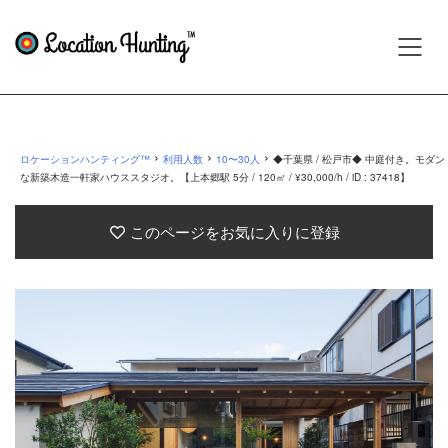
›
›
›
ロケーションハンティング™
利用人数
10〜30人
◆千葉県 / 松戸市◆ 中庭付き。モダン
な新築木造一軒家ハウススタジオ。【上本郷駅 5分 / 120㎡ / ¥30,000/h / iD : 37418】
このページをお気に入りに登録