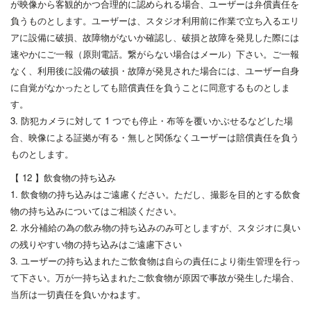
が映像から客観的かつ合理的に認められる場合、ユーザーは弁償責任を
負うものとします。ユーザーは、スタジオ利用前に作業で立ち入るエリ
アに設備に破損、故障物がないか確認し、破損と故障を発見した際には
速やかにご一報（原則電話。繋がらない場合はメール）下さい。ご一報
なく、利用後に設備の破損・故障が発見された場合には、ユーザー自身
に自覚がなかったとしても賠償責任を負うことに同意するものとしま
す。
3. 防犯カメラに対して 1 つでも停止・布等を覆いかぶせるなどした場
合、映像による証拠が有る・無しと関係なくユーザーは賠償責任を負う
ものとします。
【 12 】飲食物の持ち込み
1. 飲食物の持ち込みはご遠慮ください。ただし、撮影を目的とする飲食
物の持ち込みについてはご相談ください。
2. 水分補給の為の飲み物の持ち込みのみ可としますが、スタジオに臭い
の残りやすい物の持ち込みはご遠慮下さい
3. ユーザーの持ち込まれたご飲食物は自らの責任により衛生管理を行っ
て下さい。万が一持ち込まれたご飲食物が原因で事故が発生した場合、
当所は一切責任を負いかねます。