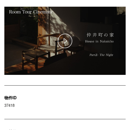
Play
Video
物件ID
37418