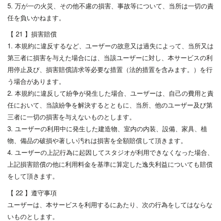
5. 万が一の火災、その他不慮の損害、事故等について、当所は一切の責
任を負いかねます。
【 21 】損害賠償
1. 本規約に違反するなど、ユーザーの故意又は過失によって、当所又は
第三者に損害を与えた場合には、当該ユーザーに対し、本サービスの利
用停止及び、損害賠償請求等必要な措置（法的措置を含みます。）を行
う場合があります。
2. 本規約に違反して紛争が発生した場合、ユーザーは、自己の費用と責
任において、当該紛争を解決するとともに、当所、他のユーザー及び第
三者に一切の損害を与えないものとします。
3. ユーザーの利用中に発生した建造物、室内の内装、設備、家具、植
物、備品の破損や著しい汚れは損害を全額賠償して頂きます。
4. ユーザーの上記行為に起因してスタジオが利用できなくなった場合、
上記損害賠償の他に利用料金を基準に算定した逸失利益についても賠償
をして頂きます。
【 22 】遵守事項
ユーザーは、本サービスを利用するにあたり、次の行為をしてはならな
いものとします。