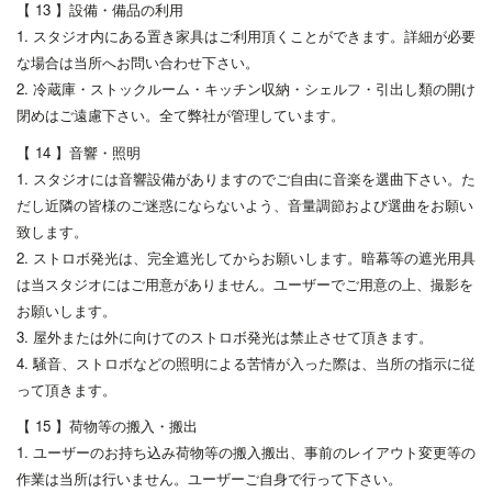
【 13 】設備・備品の利用
1. スタジオ内にある置き家具はご利用頂くことができます。詳細が必要
な場合は当所へお問い合わせ下さい。
2. 冷蔵庫・ストックルーム・キッチン収納・シェルフ・引出し類の開け
閉めはご遠慮下さい。全て弊社が管理しています。
【 14 】音響・照明
1. スタジオには音響設備がありますのでご自由に音楽を選曲下さい。た
だし近隣の皆様のご迷惑にならないよう、音量調節および選曲をお願い
致します。
2. ストロボ発光は、完全遮光してからお願いします。暗幕等の遮光用具
は当スタジオにはご用意がありません。ユーザーでご用意の上、撮影を
お願いします。
3. 屋外または外に向けてのストロボ発光は禁止させて頂きます。
4. 騒音、ストロボなどの照明による苦情が入った際は、当所の指示に従
って頂きます。
【 15 】荷物等の搬入・搬出
1. ユーザーのお持ち込み荷物等の搬入搬出、事前のレイアウト変更等の
作業は当所は行いません。ユーザーご自身で行って下さい。