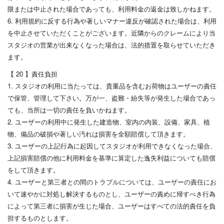
限または中止された場合であっても、利用料金の返金は致しかねます。
6. 利用規約に反する行為や著しいマナー違反が確認された場合は、利用
を中止させていただくことがございます。近隣からのクレームにより当
スタジオの営業が出来なくなった場合は、法的措置を取らせていただき
ます。
【 20 】責任負担
1. スタジオの利用に当たっては、貴重品を含むお荷物はユーザーの責任
で保管、管理して下さい。万が一、盗難・紛失等が発生した場合であっ
ても、当所は一切の責任を負いかねます。
2. ユーザーの利用中に発生した建造物、室内の内装、設備、家具、植
物、備品の破損や著しい汚れは損害を全額賠償して頂きます。
3. ユーザーの上記行為に起因してスタジオが利用できなくなった場合、
上記損害賠償の他に利用料金を基準に算定した逸失利益についても賠償
をして頂きます。
4. ユーザーと第三者との間のトラブルについては、ユーザーの責任にお
いて速やかに対処し解決するものとし、ユーザーの責めに帰すべき行為
によって第三者に損害が生じた場合、ユーザーはすべての法的責任を負
担するものとします。