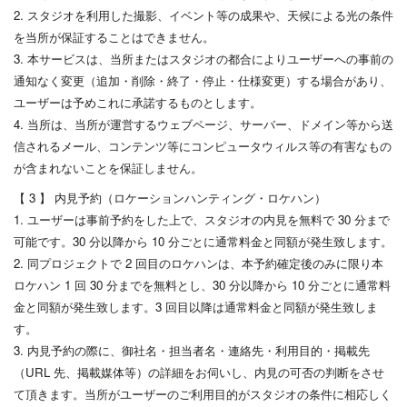
2. スタジオを利用した撮影、イベント等の成果や、天候による光の条件
を当所が保証することはできません。
3. 本サービスは、当所またはスタジオの都合によりユーザーへの事前の
通知なく変更（追加・削除・終了・停止・仕様変更）する場合があり、
ユーザーは予めこれに承諾するものとします。
4. 当所は、当所が運営するウェブページ、サーバー、ドメイン等から送
信されるメール、コンテンツ等にコンピュータウィルス等の有害なもの
が含まれないことを保証しません。
【 3 】 内見予約（ロケーションハンティング・ロケハン）
1. ユーザーは事前予約をした上で、スタジオの内見を無料で 30 分まで
可能です。30 分以降から 10 分ごとに通常料金と同額が発生致します。
2. 同プロジェクトで 2 回目のロケハンは、本予約確定後のみに限り本
ロケハン 1 回 30 分までを無料とし、30 分以降から 10 分ごとに通常料
金と同額が発生致します。3 回目以降は通常料金と同額が発生致しま
す。
3. 内見予約の際に、御社名・担当者名・連絡先・利用目的・掲載先
（URL 先、掲載媒体等）の詳細をお伺いし、内見の可否の判断をさせ
て頂きます。当所がユーザーのご利用目的がスタジオの条件に相応しく