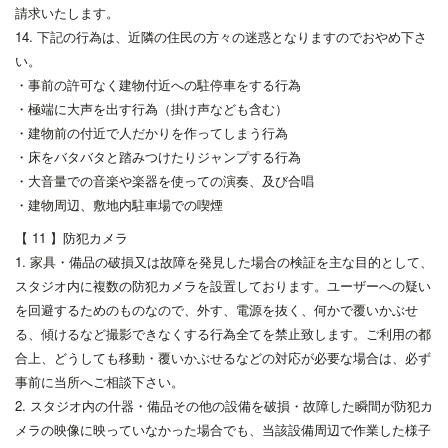
請求いたします。
14. 下記の行為は、近隣の住民の方々の迷惑となりますのでおやめ下さ
い。
・事前の許可なく建物付近への駐停車をする行為
・極端に大声を出す行為（掛け声なども含む）
・建物前の付近で人だかりを作ってしまう行為
・床をバタバタと踏みつけたりジャンプする行為
・大音量での音楽や楽器を使っての演奏、及び合唱
・建物周辺、敷地内駐車場での喫煙
【 11 】防犯カメラ
1. 家具・備品の破損又は故障を発見した場合の検証を主な目的として、
スタジオ内に複数の防犯カメラを設置しております。ユーザーへの疑い
を回避するためのものなので、外す、電源を抜く、何かで覆いかぶせ
る、傾けるなど撮影できなくする行為全てを禁止致します。ご利用の都
合上、どうしても移動・覆いかぶせるなどの対応が必要な場合は、必ず
事前に当所へご相談下さい。
2. スタジオ内の什器・備品その他の設備を破損・故障した瞬間が防犯カ
メラの映像に映っていなかった場合でも、当該設備周辺で作業した様子