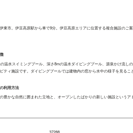
伊東市。伊豆高原駅から車で9分。伊豆高原エリアに位置する複合施設のご
徴
 6mの温水スイミングプール、深さ8mの温水ダイビングプール、源泉かけ流
ビティ施設です。ダイビングプールでは建物内の窓から水中の様子を見るこ
の利用方法
の豊かな自然に囲まれた立地と、オープンしたばかりの新しい施設というア
37288