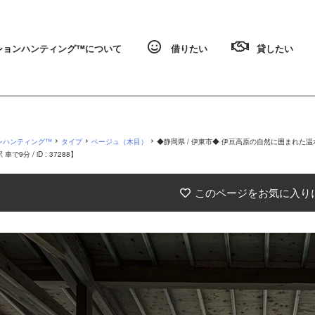
ョンハンティング™️について
借りたい
貸したい
›
›
›
ンハンティング™
タイプ
ベージュ（木目）
◆静岡県 / 伊東市◆ 伊豆高原の自然に囲まれ
で9分 / iD : 37288】
このページをお気に入り