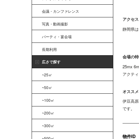
会議・カンファレンス
アクセス
写真・動画撮影
静岡県は
パーティ・宴会場
長期利用
会場の特
広さで探す
25mx
アクティ
~25㎡
~50㎡
オススメ
~100㎡
伊豆高原
です。
~200㎡
~300㎡
物件ID
~500㎡