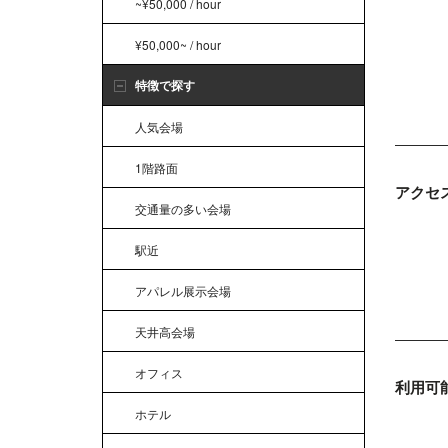
~¥50,000 / hour
¥50,000~ / hour
特徴で探す
人気会場
1階路面
アクセ
交通量の多い会場
駅近
アパレル展示会場
天井高会場
オフィス
利用可
ホテル