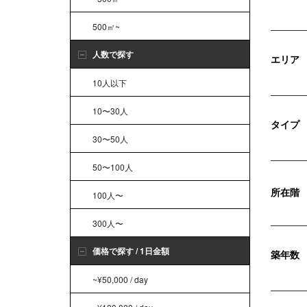
500㎡~
人数で探す
エリア
10人以下
10〜30人
タイプ
30〜50人
50〜100人
所在階
100人〜
300人〜
価格で探す / 1日金額
築年数
~¥50,000 / day