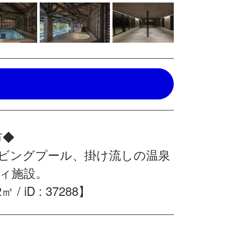
市◆
ビングプール、掛け流しの温泉
ィ施設。
 iD : 37288】