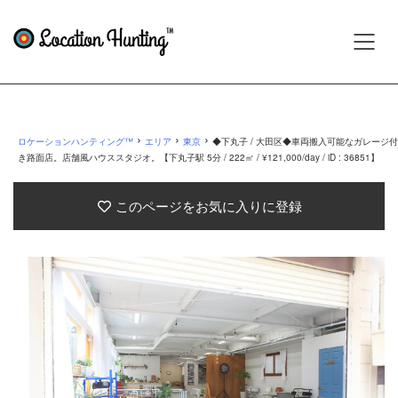
›
›
›
ロケーションハンティング™
エリア
東京
◆下丸子 / 大田区◆車両搬入可能なガレージ付
き路面店。店舗風ハウススタジオ。【下丸子駅 5分 / 222㎡ / ¥121,000/day / iD : 36851】
このページをお気に入りに登録