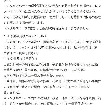
レンタルスペースの保全管理のため当方が必要と判断した場合は、レン
タルスペース内に立ち入ることがありますので予めご了承ください。
防犯上必要と判断した場合には、使用中であっても荷物や機材等の移動
をお願いする場合があります。
レンタルスペース内には、危険物の持ち込みは一切できません。
□ 《 予約確定後のキャンセル 》
ご決定後のキャンセル及び、撮影日変更につきましては、いかなる理由
においてもキャンセル料 100%ご請求いたします。振込手数料は、利
用者様でご負担ください。
□ 《 免責及び損害賠償 》
当施設利用中の展示物及び利用者、参加者がお持ち込みになられた物 [
貴重品を含む ] 等の盗難、破損事故については、 その原因の
如何を問わず当方は一切の責任を負いません。
天変地異、関係各省庁からの指導、その他、当方の責に帰さない事由に
より利用が中止された場合、その損害については 一切の責任を
負いません。
当レンタルスペース内外の建造物、設備、什器、貸出備品等を毀損、汚
損、紛失させた場合には、その損害については 全額賠償請求いた