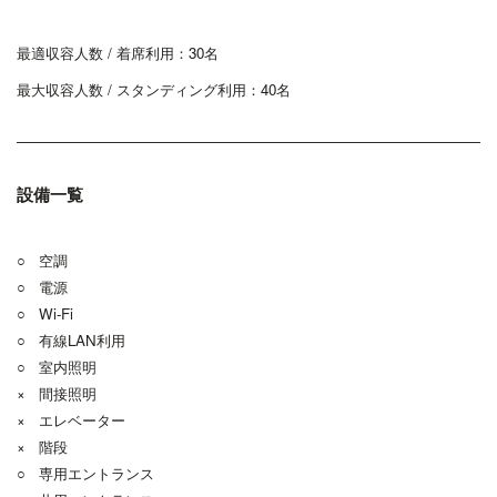
最適収容人数 / 着席利用：30名
最大収容人数 / スタンディング利用：40名
設備一覧
○ 空調
○ 電源
○ Wi-Fi
○ 有線LAN利用
○ 室内照明
× 間接照明
× エレベーター
× 階段
○ 専用エントランス