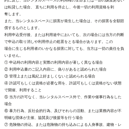
は転貸した場合、 直ちに利用を停止し、今後一切の利用資格を剥
奪します。
また、当レンタルスペースに損害が発生した場合は、その損害を全額賠
償するものとします。
利用申込受付後、または利用途中においても、次の場合には当方の判断
で申込の取り消しや利用停止の処置をとる場合があります。この
場合に生じる利用者のいかなる損害に対しても、当方は一切の責任を負
いません。
① 申込時の利用内容と実際の利用内容が著しく異なる場合
② 利用申込書のご記入内容に、偽りがあると認められた場合
③ 管理上または風紀上好ましくないと認められる場合
④ 許認可もしくは資格が必要な用を、許認可もしくは資格がない状態
で開催、利用すること
⑤ 当方の許可なく、当レンタルスペース外で、作業や催事行為をした
場合
⑥ 暴力行為、反社会的行為、及びそれらの活動、または業務内容が不
明確な団体が主催、協賛及び後援等を行う場合
⑦ 危険物の持込、または危険物の持ち込みによる人身事故、建物・レ