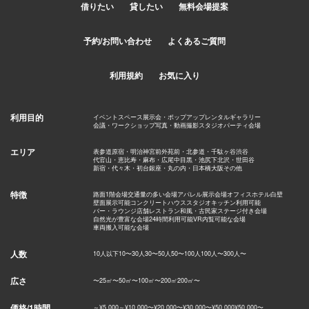
借りたい
貸したい
無料会場提案
予約/お問い合わせ
よくあるご質問
利用規約
お気に入り
利用目的
イベントスペース
展示会・ポップアップ
レンタルギャラリー
会議・ワークショップ
写真・動画撮影スタジオ
パーティ会場
エリア
表参道
原宿・明治神宮前
外苑前・北参道・千駄ヶ谷
渋谷
代官山・恵比寿・麻布・広尾
中目黒・池尻
下北沢・世田谷
新宿・代々木・初台
銀座・丸の内・日本橋
大阪
その他
特徴
路面1階会場
交通量の多い会場
アパレル展示会場
オフィス
ホテル
白壁
壁面展示可能
コンクリート
ハウススタジオ
キッチン利用可能
バー・ラウンジ
店舗
レストラン
和風・古民家
ステージ付き会場
自然光が豊富な会場
24時間利用可能
VR内覧可能な会場
車両搬入可能な会場
人数
10人以下
10〜30人
30〜50人
50〜100人
100人〜
300人〜
広さ
〜25㎡
〜50㎡
〜100㎡
〜200㎡
200㎡〜
価格/1時間
～¥5,000
～¥10,000
〜¥20,000
〜¥30,000
〜¥50,000
¥50,000〜