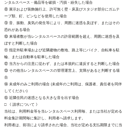
ンタルスペース・備品等を破損・汚損・紛失した場合
⑧ 展示および装飾施行上、許可無く壁・床及びスタジオ部分にガムテ
ープ類、釘、ピンなどを使用した場合
⑨ 音、振動、臭気の発生等により、周囲に迷惑を及ぼす、またはその
恐れがある場合
⑩ 来場者数が当レンタルスペースの許容範囲を超え、周囲に迷惑を及
ぼすと判断した場合
⑪ 指定外駐車場および近隣建物の敷地、路上等にバイク、自転車を駐
輪、または自動車を駐車した場合
⑫ 当方からの注意に従わず、または本規約に違反すると判断した場合
⑬ その他当レンタルスペースの管理運営上、支障があると判断する場
合
⑭ 未成年のみご利用の場合 (未成年のご利用は、保護者、責任者を同伴
してください)
⑮ 近隣住民の迷惑となる大きな音を出す場合
□ 《 請求について 》
当社は、利用料金等を当レンタルスペース利用毎、または当社が定める
料金集計期間毎に集計し、利用者へ請求します。
利用者は、前項により請求された場合、当社が定める支払期限までに当