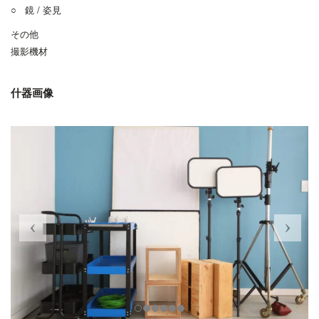
○ 鏡 / 姿見
その他
撮影機材
什器画像