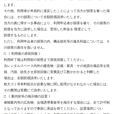
します。
その他、利用者が本規約に違反したことによって当方が損害を被った場
合には、その損害について全額賠償請求いたします。
当方の責に帰すべき事由により、利用申込者が損害を被り、その損害の
賠償を当方に請求した場合は、受領した料金を 限度として、
賠償するものとします。
ただし、利用申込者の損害の内、機会損失等の逸失利益については、そ
の損害の責任を負いません。
□ 《 利用後の原状回復 》
利用終了後は利用前の状態まで原状回復してください。
当レンタルスペース内外の建造物・設備・家具・その他貸出備品等を毀
損、汚損、紛失させ原状回復に実費及び工数がかかると判断した
場合は、全額賠償請求いたします。
粗大ゴミ等有料処分が必要な物に関し処理がなされなかった場合には、
その費用は実費にて請求いたします。
□ 《 案内状等の掲示物の設置 》
催物案内等の広告物、会場誘導看板等を掲示する場合には、全て許可制
となっておりますので事前に承認を得てください。設置場所につい