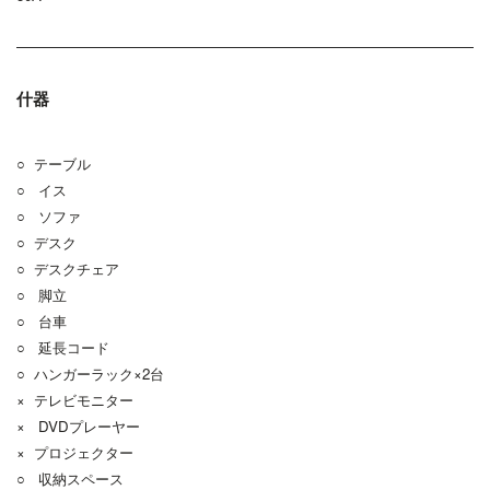
什器
○ テーブル
○ イス
○ ソファ
○ デスク
○ デスクチェア
○ 脚立
○ 台車
○ 延長コード
○ ハンガーラック×2台
× テレビモニター
× DVDプレーヤー
× プロジェクター
○ 収納スペース