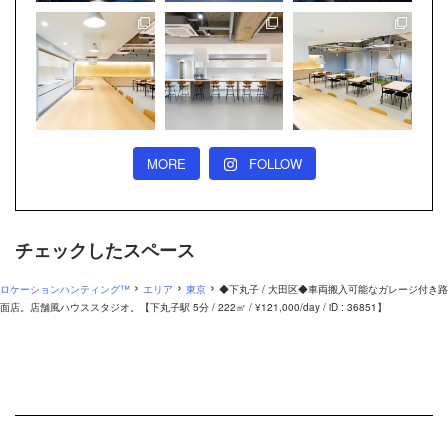
MORE
FOLLOW
チェックしたスペース
›
›
›
ロケーションハンティング™
エリア
東京
◆下丸子 / 大田区◆車両搬入可能なガレージ付き路
面店。店舗風ハウススタジオ。【下丸子駅 5分 / 222㎡ / ¥121,000/day / iD : 36851】