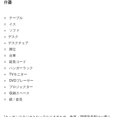
什器
○ テーブル
○ イス
× ソファ
× デスク
× デスクチェア
○ 脚立
○ 台車
○ 延長コード
○ ハンガーラック
× TVモニター
× DVDプレーヤー
× プロジェクター
○ 収納スペース
○ 鏡 / 姿見
*キッチンスタジオとなっておりますため、食器・調理器具類は一通り