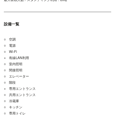
設備一覧
○ 空調
○ 電源
○ Wi-Fi
× 有線LAN利用
○ 室内照明
○ 間接照明
○ エレベーター
○ 階段
× 専用エントランス
○ 共用エントランス
○ 冷蔵庫
○ キッチン
○ 専用トイレ