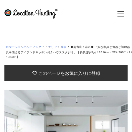
›
›
›
ロケーションハンティング™
エリア
東京
◆南青山 / 港区◆ 上質な家具と食器と調理器
具を備えるアイランドキッチン付きハウススタジオ。【表参道駅3分 / 85.04㎡ / ¥24,200/h / iD
: 26405】
このページをお気に入りに登録