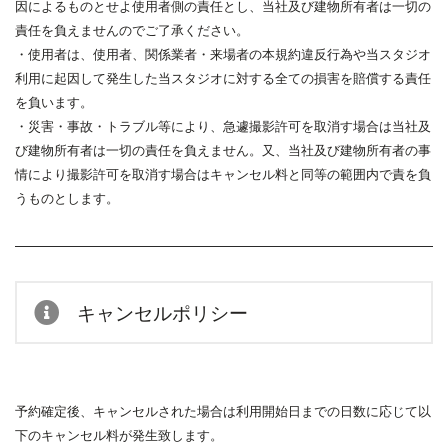
因によるものとせよ使用者側の責任とし、当社及び建物所
有者は一切の
責任を負えませんのでご了承ください。
・使用者は、使用者、関係業者・来場者の本規約違反行為や当スタ
ジオ
利用に起因して発生した当スタジオに対する全ての損害を賠償
する責任
を負います。
・災害・事故・トラブル等により、急遽撮影許可を取消す場合は当
社及
び建物所有者は一切の責任を負えません。又、当社及び建物所
有者の事
情により撮影許可を取消す場合はキャンセル料と同等の範
囲内で責を負
うものとします。
キャンセルポリシー
予約確定後、キャンセルされた場合は利用開始日までの日数に応じて以
下のキャンセル料が発生致します。