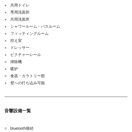
× 共用トイレ
× 専用洗面所
× 共用洗面所
× シャワールーム・バスルーム
× フィッティングルーム
× 控え室
× ドレッサー
× ピクチャーレール
○ 掃除機
× 暖炉
○ 食器・カラトリー類
× 壁への打ち込み可能
音響設備一覧
○ bluetooth接続