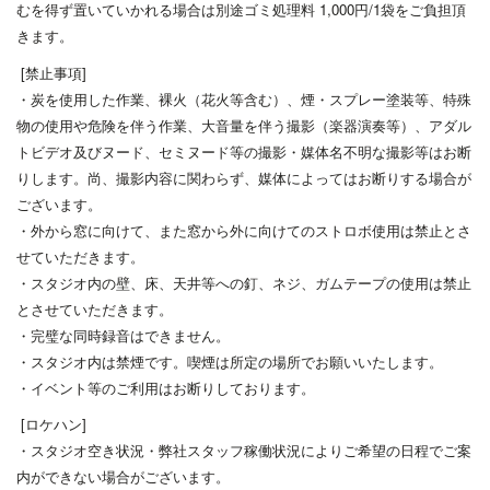
むを得ず置いていかれる場合は別途ゴミ処理料 1,000円/1袋をご負担頂
きます。
[禁止事項]
・炭を使用した作業、裸火（花火等含む）、煙・スプレー塗装等、
特殊
物の使用や危険を伴う作業、大音量を伴う撮影（楽器演奏等）
、アダル
トビデオ及びヌード、セミヌード等の撮影・媒体名不明な
撮影等はお断
りします。尚、撮影内容に関わらず、媒体によっては
お断りする場合が
ございます。
・外から窓に向けて、また窓から外に向けてのストロボ使用は禁止
とさ
せていただきます。
・スタジオ内の壁、床、天井等への釘、ネジ、ガムテープの使用は
禁止
とさせていただきます。
・完璧な同時録音はできません。
・スタジオ内は禁煙です。喫煙は所定の場所でお願いいたします。
・イベント等のご利用はお断りしております。
[ロケハン]
・スタジオ空き状況・弊社スタッフ稼働状況によりご希望の日程で
ご案
内ができない場合がございます。