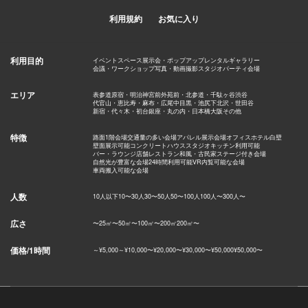
利用規約
お気に入り
利用目的
イベントスペース
展示会・ポップアップ
レンタルギャラリー
会議・ワークショップ
写真・動画撮影スタジオ
パーティ会場
エリア
表参道
原宿・明治神宮前
外苑前・北参道・千駄ヶ谷
渋谷
代官山・恵比寿・麻布・広尾
中目黒・池尻
下北沢・世田谷
新宿・代々木・初台
銀座・丸の内・日本橋
大阪
その他
特徴
路面1階会場
交通量の多い会場
アパレル展示会場
オフィス
ホテル
白壁
壁面展示可能
コンクリート
ハウススタジオ
キッチン利用可能
バー・ラウンジ
店舗
レストラン
和風・古民家
ステージ付き会場
自然光が豊富な会場
24時間利用可能
VR内覧可能な会場
車両搬入可能な会場
人数
10人以下
10〜30人
30〜50人
50〜100人
100人〜
300人〜
広さ
〜25㎡
〜50㎡
〜100㎡
〜200㎡
200㎡〜
価格/1時間
～¥5,000
～¥10,000
〜¥20,000
〜¥30,000
〜¥50,000
¥50,000〜