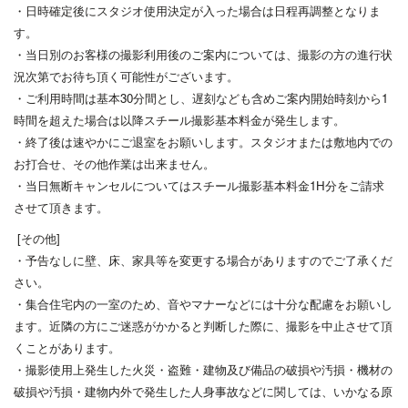
・日時確定後にスタジオ使用決定が入った場合は日程再調整となり
ま
す。
・当日別のお客様の撮影利用後のご案内については、撮影の方の進
行状
況次第でお待ち頂く可能性がございます。
・ご利用時間は基本30分間とし、遅刻なども含めご案内開始時刻
から1
時間を超えた場合は以降スチール撮影基本料金が発生します
。
・終了後は速やかにご退室をお願いします。スタジオまたは敷地内
での
お打合せ、その他作業は出来ません。
・当日無断キャンセルについてはスチール撮影基本料金1H分をご
請求
させて頂きます。
[その他]
・予告なしに壁、床、家具等を変更する場合がありますのでご了承
くだ
さい。
・集合住宅内の一室のため、音やマナーなどには十分な配慮をお願
いし
ます。近隣の方にご迷惑がかかると判断した際に、撮影を中止
させて頂
くことがあります。
・撮影使用上発生した火災・盗難・建物及び備品の破損や汚損・機
材の
破損や汚損・建物内外で発生した人身事故などに関しては、い
かなる原