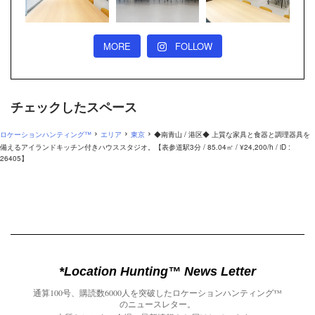
MORE
FOLLOW
チェックしたスペース
›
›
›
ロケーションハンティング™
エリア
東京
◆南青山 / 港区◆ 上質な家具と食器と調理器具を
備えるアイランドキッチン付きハウススタジオ。【表参道駅3分 / 85.04㎡ / ¥24,200/h / iD :
26405】
*Location Hunting™️ News Letter
通算100号、購読数6000人を突破したロケーションハンティング™️
のニュースレター。