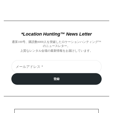
*Location Hunting™️ News Letter
通算100号、購読数6000人を突破したロケーションハンティング™️
のニュースレター。
上質なレンタル会場の最新情報をお届けしています。
登録