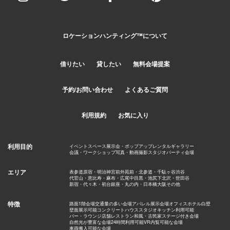
ロケーションハンティング™️について
借りたい
貸したい
無料会場提案
予約/お問い合わせ
よくあるご質問
利用規約
お気に入り
利用目的
イベントスペース
展示会・ポップアップ
レンタルギャラリー
会議・ワークショップ
写真・動画撮影スタジオ
パーティ会場
エリア
表参道
原宿・明治神宮前
外苑前・北参道・千駄ヶ谷
渋谷
代官山・恵比寿・麻布・広尾
中目黒・池尻
下北沢・世田谷
新宿・代々木・初台
銀座・丸の内・日本橋
大阪
その他
特徴
路面1階会場
交通量の多い会場
アパレル展示会場
オフィス
ホテル
白壁
壁面展示可能
コンクリート
ハウススタジオ
キッチン利用可能
バー・ラウンジ
店舗
レストラン
和風・古民家
ステージ付き会場
自然光が豊富な会場
24時間利用可能
VR内覧可能な会場
車両搬入可能な会場