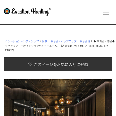
›
›
›
›
ロケーションハンティング™
目的
展示会 / ポップアップ
展示会場
◆ 南青山 / 港区◆
ラグジュアリーなインテリアのショールーム。【表参道駅 7分 / 190㎡ / ¥30,800/h / iD :
24052】
このページをお気に入りに登録