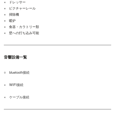
× ドレッサー
× ピクチャーレール
× 掃除機
× 暖炉
× 食器・カラトリー類
× 壁への打ち込み可能
音響設備一覧
○ bluetooth接続
× WIFI接続
× ケーブル接続