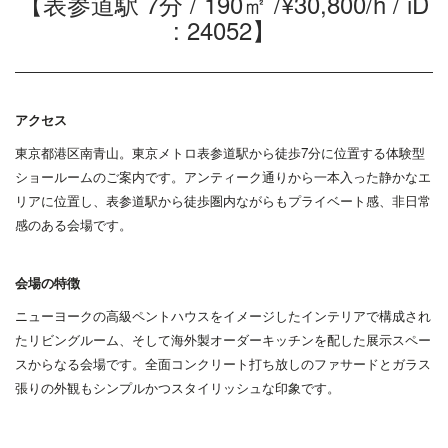
【表参道駅 7分 / 190㎡ /¥30,800/h / iD
: 24052】
アクセス
東京都港区南青山。東京メトロ表参道駅から徒歩7分に位置する体験型
ショールームのご案内です。アンティーク通りから一本入った静かなエ
リアに位置し、表参道駅から徒歩圏内ながらもプライベート感、非日常
感のある会場です。
会場の特徴
ニューヨークの高級ペントハウスをイメージしたインテリアで構成され
たリビングルーム、そして海外製オーダーキッチンを配した展示スペー
スからなる会場です。全面コンクリート打ち放しのファサードとガラス
張りの外観もシンプルかつスタイリッシュな印象です。