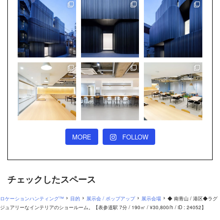
MORE
FOLLOW
チェックしたスペース
›
›
›
›
ロケーションハンティング™
目的
展示会 / ポップアップ
展示会場
◆ 南青山 / 港区◆ラグ
ジュアリーなインテリアのショールーム。【表参道駅 7分 / 190㎡ / ¥30,800/h / iD : 24052】