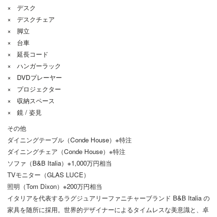
× デスク
× デスクチェア
× 脚立
× 台車
× 延長コード
× ハンガーラック
× DVDプレーヤー
× プロジェクター
× 収納スペース
× 鏡 / 姿見
その他
ダイニングテーブル（Conde House）※特注
ダイニングチェア（Conde House）※特注
ソファ（B&B Italia）※1,000万円相当
TVモニター（GLAS LUCE）
照明（Tom Dixon）※200万円相当
イタリアを代表するラグジュアリーファニチャーブランド B&B Italia の
家具を随所に採用。
世界的デザイナーによるタイムレスな美意識と、
卓