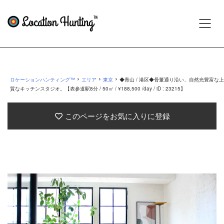
›
›
›
ロケーションハンティング™
エリア
東京
◆青山 / 港区◆骨董通り沿い、自然光豊富な上
質なキッチンスタジオ。【表参道駅8分 / 50㎡ / ¥188,500 /day / iD : 23215】
このページをお気に入りに登録