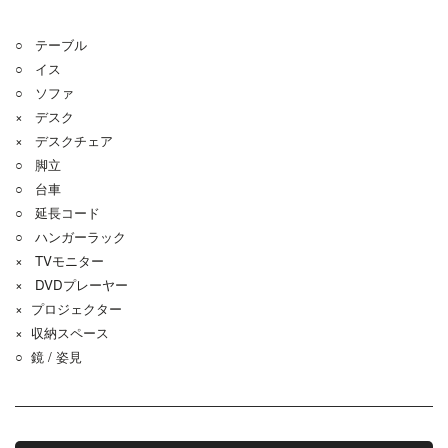
○ テーブル
○ イス
○ ソファ
× デスク
× デスクチェア
○ 脚立
○ 台車
○ 延長コード
○ ハンガーラック
× TVモニター
× DVDプレーヤー
× プロジェクター
× 収納スペース
○ 鏡 / 姿見