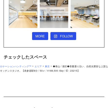
MORE
FOLLOW
チェックしたスペース
›
›
›
ロケーションハンティング™
エリア
東京
◆青山 / 港区◆骨董通り沿い、自然光豊富な上質な
キッチンスタジオ。【表参道駅8分 / 50㎡ / ¥188,500 /day / iD : 23215】