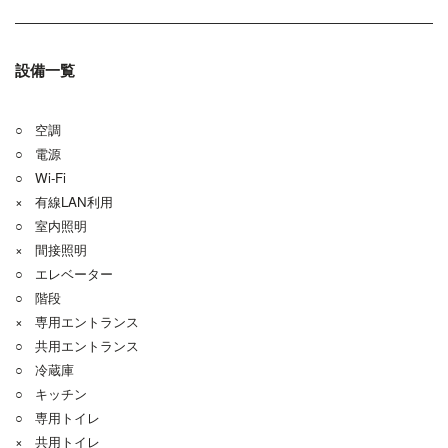
設備一覧
○ 空調
○ 電源
○ Wi-Fi
× 有線LAN利用
○ 室内照明
× 間接照明
○ エレベーター
○ 階段
× 専用エントランス
○ 共用エントランス
○ 冷蔵庫
○ キッチン
○ 専用トイレ
× 共用トイレ