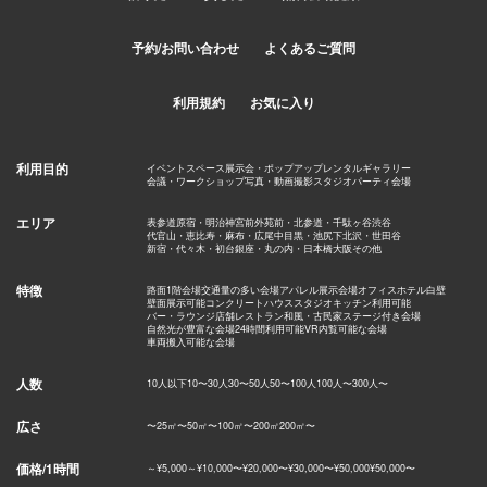
予約/お問い合わせ
よくあるご質問
利用規約
お気に入り
利用目的
イベントスペース
展示会・ポップアップ
レンタルギャラリー
会議・ワークショップ
写真・動画撮影スタジオ
パーティ会場
エリア
表参道
原宿・明治神宮前
外苑前・北参道・千駄ヶ谷
渋谷
代官山・恵比寿・麻布・広尾
中目黒・池尻
下北沢・世田谷
新宿・代々木・初台
銀座・丸の内・日本橋
大阪
その他
特徴
路面1階会場
交通量の多い会場
アパレル展示会場
オフィス
ホテル
白壁
壁面展示可能
コンクリート
ハウススタジオ
キッチン利用可能
バー・ラウンジ
店舗
レストラン
和風・古民家
ステージ付き会場
自然光が豊富な会場
24時間利用可能
VR内覧可能な会場
車両搬入可能な会場
人数
10人以下
10〜30人
30〜50人
50〜100人
100人〜
300人〜
広さ
〜25㎡
〜50㎡
〜100㎡
〜200㎡
200㎡〜
価格/1時間
～¥5,000
～¥10,000
〜¥20,000
〜¥30,000
〜¥50,000
¥50,000〜