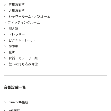
○ 専用洗面所
× 共用洗面所
× シャワールーム・バスルーム
○ フィッティングルーム
× 控え室
× ドレッサー
× ピクチャーレール
○ 掃除機
× 暖炉
○ 食器・カラトリー類
× 壁への打ち込み可能
音響設備一覧
○ bluetooth接続
× wifi接続