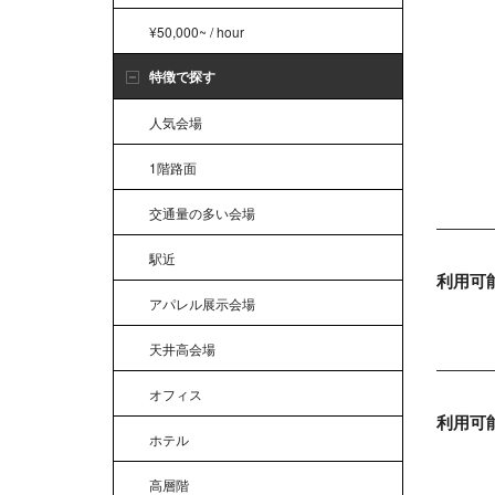
¥50,000~ / hour
特徴で探す
人気会場
1階路面
交通量の多い会場
駅近
利用可
アパレル展示会場
天井高会場
オフィス
利用可
ホテル
高層階