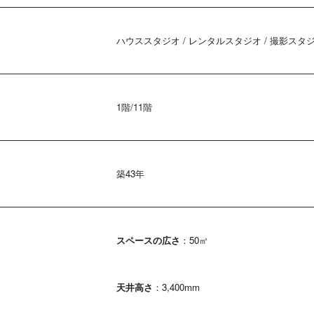
ハウススタジオ / レンタルスタジオ / 撮影スタ
1階/11階
築43年
スペースの広さ
：50㎡
天井高さ
：3,400
mm