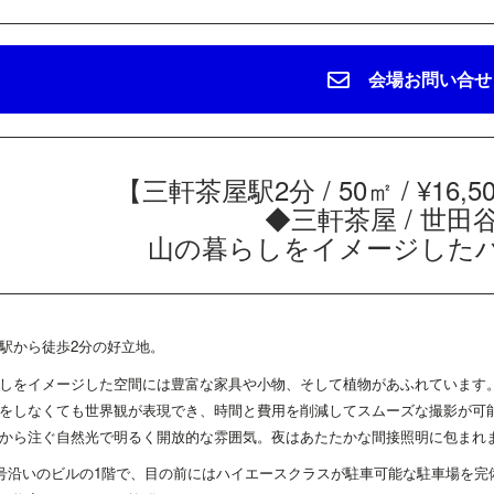
会場お問い合せ
【三軒茶屋駅2分 / 50㎡ / ¥16,500/
◆三軒茶屋 / 世田
山の暮らしをイメージした
駅から徒歩2分の好立地。
しをイメージした空間には豊富な家具や小物、そして植物があふれています
をしなくても世界観が表現でき、時間と費用を削減してスムーズな撮影が可
から注ぐ自然光で明るく開放的な雰囲気。夜はあたたかな間接照明に包まれ
6号沿いのビルの1階で、目の前にはハイエースクラスが駐車可能な駐車場を完