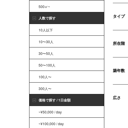
500㎡~
タイプ
人数で探す
10人以下
10〜30人
所在階
30〜50人
50〜100人
築年数
100人〜
300人〜
広さ
価格で探す / 1日金額
~¥50,000 / day
~¥100,000 / day