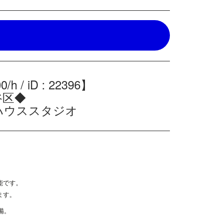
h / iD : 22396】
谷区◆
ハウススタジオ
。
能です。
ます。
備。