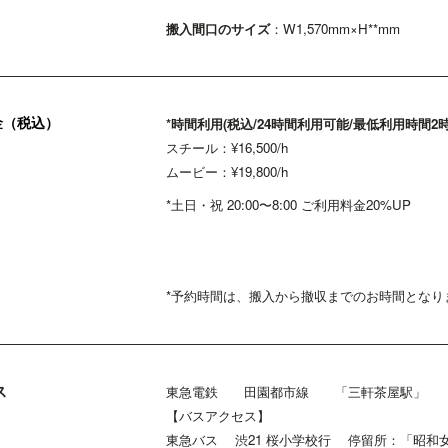
搬入間口のサイズ
：W1,570mm×H**mm
金（税込）
*時間利用(税込/24時間利用可能/最低利用時間2
スチール：¥16,500/h
ムービー：¥19,800/h
*土日・祝 20:00〜8:00 ご利用料金20%UP
*予約時間は、搬入から撤収までのお時間となり
ス
東急電鉄 田園都市線 「三軒茶屋駅」 
【バスアクセス】
東急バス 渋21 桜小学校行 停留所：「昭和