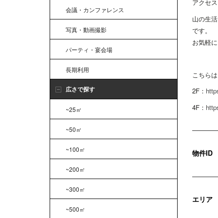
アクセス
会議・カンファレンス
山の生活
写真・動画撮影
です。
お気軽に
パーティ・宴会場
長期利用
こちらは
広さで探す
2F：
http
4F：
http
~25㎡
~50㎡
~100㎡
物件ID
~200㎡
~300㎡
エリア
~500㎡